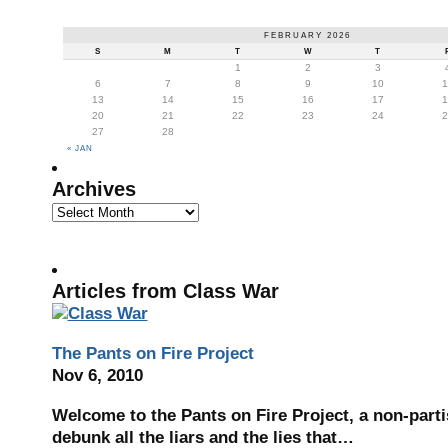
FEBRUARY 2026
S
M
T
W
T
1
2
3
6
7
8
9
10
1
13
14
15
16
17
1
20
21
22
23
24
2
27
28
« JAN
Archives
Articles from Class War
Class War
The Pants on Fire Project
Nov 6, 2010
Welcome to the Pants on Fire Project, a non-parti
debunk all the liars and the lies that…