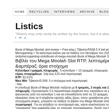
HOME
RECYCLING
INTERVIEWS
ARCHIVE
BLOG
Listics
“History may only rarely be written by the losers, but it is a
el
pt
Book of Mega Moolah slot review + Free play | Τζάκποτ/5508.5 X bet w
Microgaming > Τα καλύτερα καζίνο για να παίξετε τον Οκτώβριο του 202
slots/microgaming-slots/book-of-mega-moolah Book of Mega Moolah S
Βιβλίο του Mega Moolah Slot RTP, λεπτομέρε
&αμπέραζ; όρια στοίχημα
Κύλινδροι / γραμμές πληρωμής
: 5 κύλινδροι + 10 γραμμές πληρωμής
εύρος στοιχημάτων
: 10p έως £25 ανά περιστροφή
RTP
: 92,01%
Max Win
: Τζάκποτ/5,508. 5 x στοίχημα ανά περιστροφή
- Ναι.
Η υποδοχή Book of Mega Moolah παίζεται με
5 τροχούς, 3 σειρές και 
πληρωμής
. Προσγειώστε 3 ή περισσότερα σύμβολα που ταιριάζουν σε 
ξεκινώντας από τον κύλινδρο 1 και σε οποιαδήποτε από τις 10 γραμμές
εξαιρέσεις είναι τα 4 σύμβολα υψηλής αξίας ζώων, όπου χρειάζονται μόν
στοιχήματα-σοφός, μπορείτε να παίξετε το βιβλίο του Mega Moolah απ
περιστροφή
. Για να αλλάξετε το ποντάρισμά σας, κάντε κλικ/πατήστε το
"νομίσματα" που εμφανίζει όλες τις επιλογές πονταρίσματος. Εκτός του