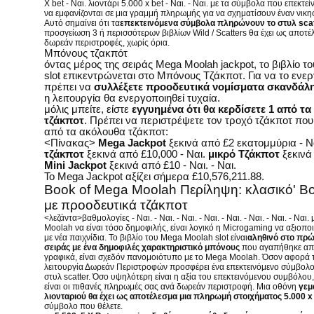
X bet - Ναι. λιοντάρι 5.000 x bet - Ναι. - Ναι.
με τα σύμβολα που επεκτείνο
να εμφανίζονται σε μια γραμμή πληρωμής για να σχηματίσουν έναν νι
Αυτό σημαίνει ότι τα
επεκτεινόμενα σύμβολα πληρώνουν το στυλ sca
προσγείωση 3 ή περισσότερων βιβλίων Wild / Scatters θα έχει ως αποτέ
δωρεάν περιστροφές, χωρίς όρια.
Μπόνους τζακπότ
όντας μέρος της σειράς Mega Moolah jackpot, το βιβλίο 
slot επικεντρώνεται στο Μπόνους Τζάκποτ. Για να το ενερ
πρέπει να
συλλέξετε προοδευτικά νομίσματα σκανδάλ
η λειτουργία θα ενεργοποιηθεί τυχαία.
μόλις μπείτε, είστε
εγγυημένα ότι θα κερδίσετε 1 από τα
τζάκποτ
. Πρέπει να περιστρέψετε τον τροχό τζάκποτ που
από τα ακόλουθα τζάκποτ:
<Πίνακας>
Mega Jackpot
ξεκινά από £2 εκατομμύρια - Ν
τζάκποτ
ξεκινά από £10,000 - Ναι.
μικρό Τζάκποτ
ξεκινά 
Mini Jackpot
ξεκινά από £10 - Ναι. - Ναι.
Το Mega Jackpot αξίζει σήμερα £10,576,211.88.
Book of Mega Moolah Περίληψη: κλασικό' Bo
με προοδευτικά τζάκποτ
<λεζάντα>βαθμολογίες - Ναι. - Ναι. - Ναι. - Ναι. - Ναι. - Ναι. - Ναι. - Ναι
Moolah να είναι τόσο δημοφιλής, είναι λογικό η Microgaming να αξιοποι
με νέα παιχνίδια. Το βιβλίο του Mega Moolah slot είναι
αληθινό στο πρώτ
σειράς με ένα δημοφιλές χαρακτηριστικό μπόνους
που αγαπήθηκε απ
γραφικά, είναι σχεδόν πανομοιότυπο με το Mega Moolah. Όσον αφορά 
λειτουργία Δωρεάν Περιστροφών προσφέρει ένα επεκτεινόμενο σύμβολο
στυλ scatter. Όσο υψηλότερη είναι η αξία του επεκτεινόμενου συμβόλου
είναι οι πιθανές πληρωμές σας ανά δωρεάν περιστροφή. Μια οθόνη
γεμ
λιονταριού θα έχει ως αποτέλεσμα μια πληρωμή στοιχήματος 5.000 x
σύμβολο που θέλετε.