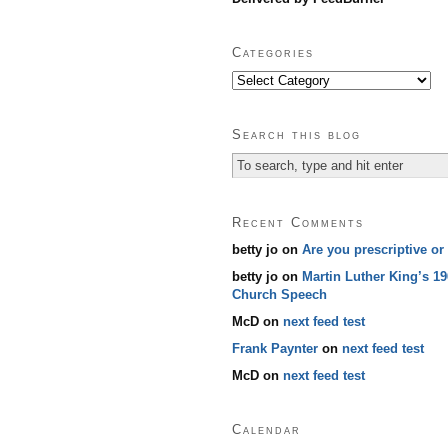
Categories
Search this blog
Recent Comments
betty jo on
Are you prescriptive or
betty jo on
Martin Luther King’s 19
Church Speech
McD on
next feed test
Frank Paynter
on
next feed test
McD on
next feed test
Calendar