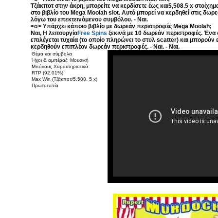
Τζάκποτ στην άκρη, μπορείτε να κερδίσετε έως και
5,508.5 x στοίχη
στο βιβλίο του Mega Moolah slot. Αυτό μπορεί να κερδηθεί στις δωρ
λόγω του επεκτεινόμενου συμβόλου. - Ναι.
<σ> Υπάρχει κάποιο βιβλίο με δωρεάν περιστροφές Mega Moolah;
Ναι, Η λειτουργία
Free Spins
ξεκινά με 10 δωρεάν περιστροφές. Ένα
επιλέγεται τυχαία
(το οποίο πληρώνει το στυλ scatter) και μπορούν 
κερδηθούν επιπλέον δωρεάν περιστροφές. - Ναι. - Ναι.
Θέμα και σύμβολα
Ήχοι & αμπέραζ; Μουσική
Μπόνους Χαρακτηριστικά
RTP (92,01%)
Max Win (Τζάκποτ/5,508. 5 x)
Πρωτοτυπία